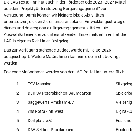
Die LAG Rottal-Inn hat auch in der Förderperiode 2023–2027 Mittel
aus dem Projekt „Unterstützung Bürgerengagement“ zur
Verfügung. Damit können wir kleinere lokale Aktivitäten
unterstützen, die den Zielen unserer Lokalen Entwicklungsstrategie
dienen und das regionale Bürgerengagement stärken. Die
Auswahlkriterien der zu unterstützenden Einzelmaßnahmen hat die
LAG in eigenen Richtlinien festgelegt.
Das zur Verfügung stehende Budget wurde mit 18.06.2026
ausgeschöpft. Weitere Maßnahmen können leider nicht bewilligt
werden.
Folgende Maßnahmen werden von der LAG Rottal-Inn unterstützt:
1
TSV Massing
Sitzgele
2
DJK SV Peterskirchen-Baumgarten
Spielerk
3
Saggewerfa Amsham e.V.
Vielseit
4
vhs Rottal-Inn West
Digital-C
5
Dorfplatz e.V.
Ess- un
6
DAV Sektion Pfarrkirchen
Boulderb