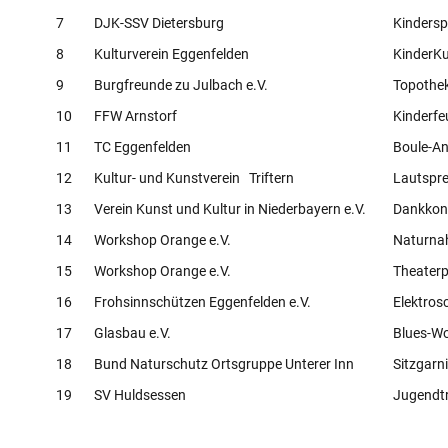
7
DJK-SSV Dietersburg
Kindersp
8
Kulturverein Eggenfelden
KinderK
9
Burgfreunde zu Julbach e.V.
Topothe
10
FFW Arnstorf
Kinderfe
11
TC Eggenfelden
Boule-A
12
Kultur- und Kunstverein Triftern
Lautspre
13
Verein Kunst und Kultur in Niederbayern e.V.
Dankkonz
14
Workshop Orange e.V.
Naturnah
15
Workshop Orange e.V.
Theaterp
16
Frohsinnschützen Eggenfelden e.V.
Elektros
17
Glasbau e.V.
Blues-W
18
Bund Naturschutz Ortsgruppe Unterer Inn
Sitzgarn
19
SV Huldsessen
Jugendtr