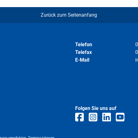
enkirchen
Zurück zum Seitenanfang
 an Rott und Inn
Telefon
0
Telefax
0
E-Mail
i
um Nöham
Winklham
-Inn
Folgen Sie uns auf
chtATHLETIK