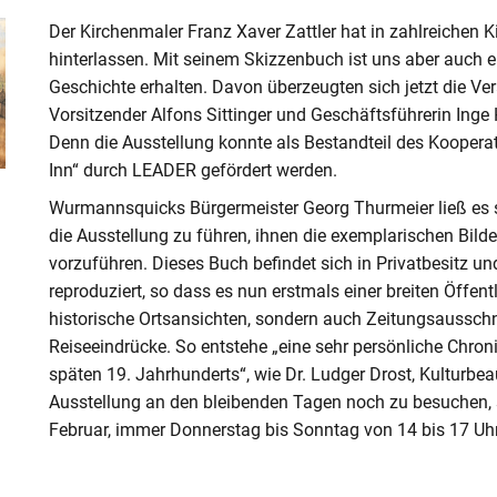
Der Kirchenmaler Franz Xaver Zattler hat in zahlreichen 
platz Ulbering
hinterlassen. Mit seinem Skizzenbuch ist uns aber auch e
ch
Geschichte erhalten. Davon überzeugten sich jetzt die V
elden
Vorsitzender Alfons Sittinger und Geschäftsführerin Inge
urzentrum Malgersdorf
Denn die Ausstellung konnte als Bestandteil des Koopera
te Fürstberg
Inn“ durch LEADER gefördert werden.
hrbienenstand Wiesing
nfelden
Wurmannsquicks Bürgermeister Georg Thurmeier ließ es s
ng am Lehrbienenstand
die Ausstellung zu führen, ihnen die exemplarischen Bild
 - Nachhaltigkeit im
vorzuführen. Dieses Buch befindet sich in Privatbesitz un
s
reproduziert, so dass es nun erstmals einer breiten Öffentl
ches Thermenland
historische Ortsansichten, sondern auch Zeitungsausschni
sbrunn
Reiseeindrücke. So entstehe „eine sehr persönliche Chro
rskirchen
nderbeckens im Freibad
späten 19. Jahrhunderts“, wie Dr. Ludger Drost, Kulturbeau
larn
Ausstellung an den bleibenden Tagen noch zu besuchen, se
Februar, immer Donnerstag bis Sonntag von 14 bis 17 Uhr
torf
nzzentrum Eggenfelden
age Massing