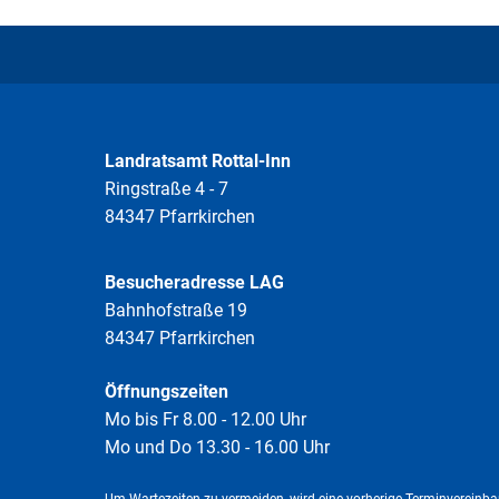
Arnstorfer Au
Skimattenpark Anz
TonSpuren
Landschaftsmalerei
Alte Post Triftern
Landratsamt Rottal-Inn
Ringstraße 4 - 7
Bürgersaal Zeilarn
84347 Pfarrkirchen
Gemeinschaftsra
Besucheradresse LAG
Naturerlebnisweg 
Bahnhofstraße 19
84347 Pfarrkirchen
Boden:Praxis Rottal
Öffnungszeiten
Arnstorf goes Lei
Mo bis Fr 8.00 - 12.00 Uhr
Mo und Do 13.30 - 16.00 Uhr