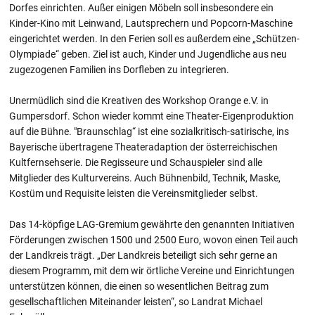
Dorfes einrichten. Außer einigen Möbeln soll insbesondere ein
Kinder-Kino mit Leinwand, Lautsprechern und Popcorn-Maschine
eingerichtet werden. In den Ferien soll es außerdem eine „Schützen-
Olympiade“ geben. Ziel ist auch, Kinder und Jugendliche aus neu
zugezogenen Familien ins Dorfleben zu integrieren.
Unermüdlich sind die Kreativen des Workshop Orange e.V. in
Gumpersdorf. Schon wieder kommt eine Theater-Eigenproduktion
auf die Bühne. "Braunschlag“ ist eine sozialkritisch-satirische, ins
Bayerische übertragene Theateradaption der österreichischen
Kultfernsehserie. Die Regisseure und Schauspieler sind alle
Mitglieder des Kulturvereins. Auch Bühnenbild, Technik, Maske,
Kostüm und Requisite leisten die Vereinsmitglieder selbst.
Das 14-köpfige LAG-Gremium gewährte den genannten Initiativen
Förderungen zwischen 1500 und 2500 Euro, wovon einen Teil auch
der Landkreis trägt. „Der Landkreis beteiligt sich sehr gerne an
diesem Programm, mit dem wir örtliche Vereine und Einrichtungen
unterstützen können, die einen so wesentlichen Beitrag zum
gesellschaftlichen Miteinander leisten“, so Landrat Michael