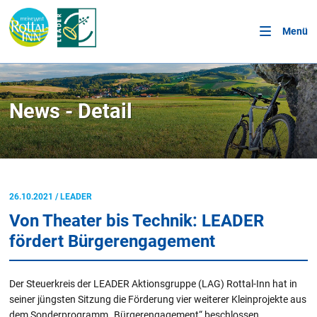
Menü
News - Detail
26.10.2021
/
LEADER
Von Theater bis Technik: LEADER
fördert Bürgerengagement
Der Steuerkreis der LEADER Aktionsgruppe (LAG) Rottal-Inn hat in
seiner jüngsten Sitzung die Förderung vier weiterer Kleinprojekte aus
dem Sonderprogramm „Bürgerengagement“ beschlossen.