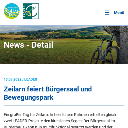
Menü
News - Detail
13.09.2022
/
LEADER
Zeilarn feiert Bürgersaal und
Bewegungspark
Ein großer Tag für Zeilarn: In feierlichem Rahmen erhielten gleich
zwei LEADER-Projekte den kirchlichen Segen: Der Bürgersaal im
Bürgerhaus kann nun multifunktional genutzt werden und der